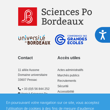
A
Contact
Accès utiles
11 allée Ausone
Actes administratifs
Domaine universitaire
Marchés publics
33607 Pessac
Recrutements
Sécurité
+ 33 (0)5 56 844 252
Accessibilité
Venir à Sciences Po
Bordeaux
En poursuivant votre navigation sur ce site, vous acceptez
l'utilisation de cookies à des fins de mesure d'audience