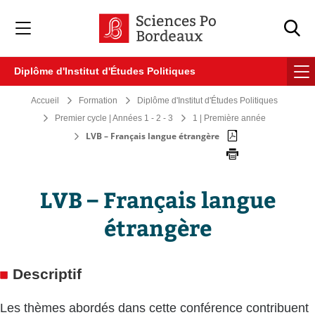
Veuillez
noter
:
Ce
site
Diplôme d'Institut d'Études Politiques
Web
comprend
Accueil
Formation
Diplôme d'Institut d'Études Politiques
un
système
Premier cycle | Années 1 - 2 - 3
1 | Première année
d'accessibilité.
LVB – Français langue étrangère
LVB – Français langue
étrangère
Descriptif
Les thèmes abordés dans cette conférence contribuent