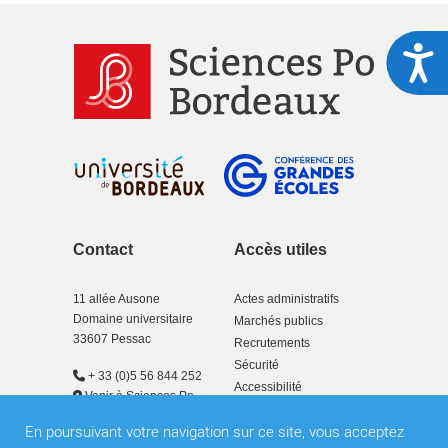
A
Contact
Accès utiles
11 allée Ausone
Actes administratifs
Domaine universitaire
Marchés publics
33607 Pessac
Recrutements
Sécurité
+ 33 (0)5 56 844 252
Accessibilité
Venir à Sciences Po
Bordeaux
En poursuivant votre navigation sur ce site, vous acceptez