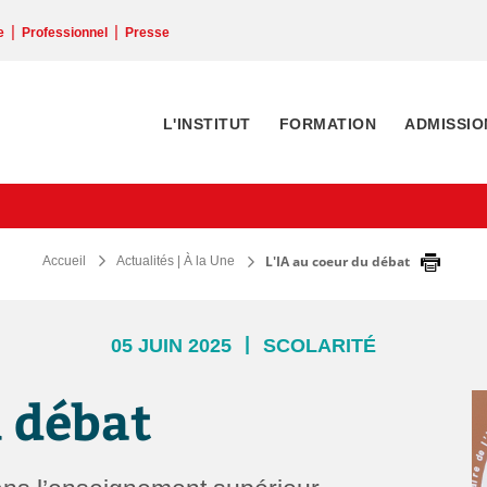
|
|
e
Professionnel
Presse
L'INSTITUT
FORMATION
ADMISSIO
L'IA au coeur du débat
Accueil
Actualités | À la Une
|
05 JUIN 2025
SCOLARITÉ
u débat