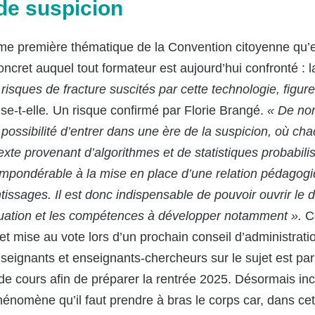
 de suspicion
omme première thématique de la Convention citoyenne qu’
ncret auquel tout formateur est aujourd’hui confronté : 
risques de fracture suscités par cette technologie, figur
se-t-elle
.
Un risque confirmé par Florie Brangé.
« De nom
la possibilité d’entrer dans une ère de la suspicion, où 
texte provenant d’algorithmes et de statistiques probabili
impondérable à la mise en place d’une relation pédagogiq
ssages. Il est donc indispensable de pouvoir ouvrir le d
situation et les compétences à développer notamment ».
C
 et mise au vote lors d’un prochain conseil d’administrati
eignants et enseignants-chercheurs sur le sujet est par a
 de cours afin de préparer la rentrée 2025. Désormais inc
nomène qu’il faut prendre à bras le corps car, dans cette 