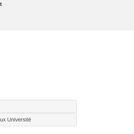
t
ux Université