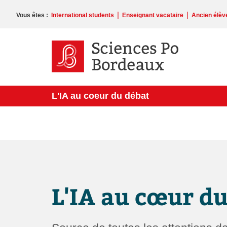
Veuillez
noter
|
|
Vous êtes :
International students
Enseignant vacataire
Ancien élèv
:
Ce
site
Web
comprend
un
système
L'IA au coeur du débat
d'accessibilité.
Appuyez
sur
Ctrl-
F11
pour
adapter
le
site
L'IA au cœur d
Web
aux
malvoyants
qui