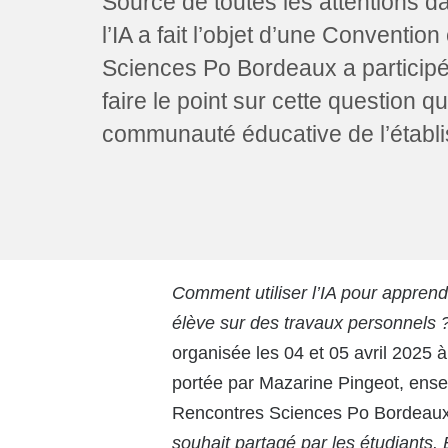
Source de toutes les attentions d
utilisent
un
l’IA a fait l’objet d’une Conventio
lecteur
d'écran ;
Sciences Po Bordeaux a participé
Appuyez
faire le point sur cette question q
sur
Ctrl-
communauté éducative de l’établ
F10
pour
ouvrir
un
menu
d'accessibilité.
Comment utiliser l’IA pour appren
élève sur des travaux personnels 
organisée les 04 et 05 avril 2025 
portée par Mazarine Pingeot, ens
Rencontres Sciences Po Bordeaux
souhait partagé par les étudiants. 