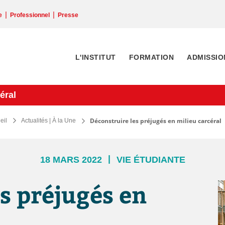
|
|
e
Professionnel
Presse
L'INSTITUT
FORMATION
ADMISSIO
éral
Déconstruire les préjugés en milieu carcéral
eil
Actualités | À la Une
|
18 MARS 2022
VIE ÉTUDIANTE
s préjugés en