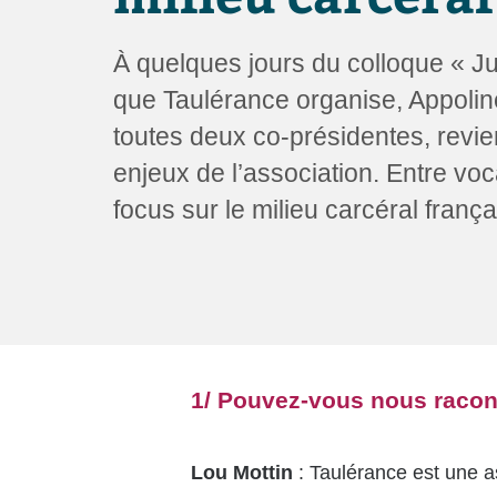
utilisent
un
lecteur
À quelques jours du colloque « J
d'écran ;
Appuyez
que Taulérance organise, Appoline
sur
toutes deux co-présidentes, revie
Ctrl-
F10
enjeux de l’association. Entre voca
pour
ouvrir
focus sur le milieu carcéral frança
un
menu
d'accessibilité.
1/ Pouvez-vous nous racont
Lou Mottin
: Taulérance est une as