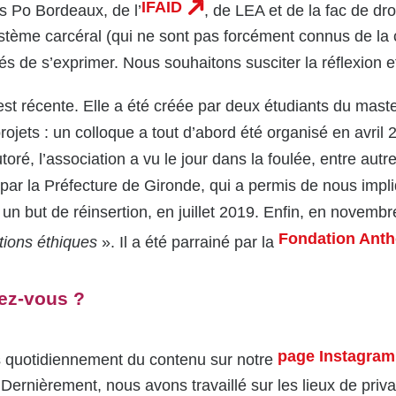
IFAID
s Po Bordeaux, de l’
, de LEA et de la fac de dro
système carcéral (qui ne sont pas forcément connus de l
tés de s’exprimer. Nous souhaitons susciter la réflexion e
 est récente. Elle a été créée par deux étudiants du mast
rojets : un colloque a tout d’abord été organisé en avril
utoré, l’association a vu le jour dans la foulée, entre autr
é par la Préfecture de Gironde, qui a permis de nous im
n but de réinsertion, en juillet 2019. Enfin, en novemb
Fondation Ant
stions éthiques
». Il a été parrainé par la
sez-vous ?
page Instagram
 quotidiennement du contenu sur notre
ernièrement, nous avons travaillé sur les lieux de priva