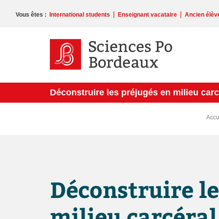
Veuillez
noter
|
|
Vous êtes :
International students
Enseignant vacataire
Ancien élèv
:
Ce
site
Web
comprend
un
système
Déconstruire les préjugés en milieu carc
d'accessibilité.
Appuyez
sur
Accu
Ctrl-
F11
pour
adapter
le
site
Déconstruire le
Web
aux
malvoyants
milieu carcéral
qui