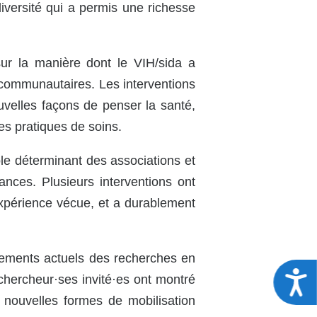
iversité qui a permis une richesse
sur la manière dont le VIH/sida a
 communautaires. Les interventions
velles façons de penser la santé,
es pratiques de soins.
ôle déterminant des associations et
nces. Plusieurs interventions ont
’expérience vécue, et a durablement
llements actuels des recherches en
A
chercheur·ses invité·es ont montré
 nouvelles formes de mobilisation