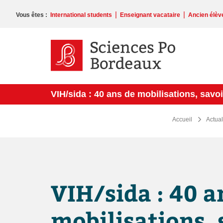
Veuillez
noter
|
|
Vous êtes :
International students
Enseignant vacataire
Ancien élèv
:
Ce
site
Web
comprend
un
système
VIH/sida : 40 ans de mobilisations, savo
d'accessibilité.
Appuyez
sur
Accueil
Actual
Ctrl-
F11
pour
adapter
le
site
VIH/sida : 40 a
Web
aux
malvoyants
mobilisations, 
qui