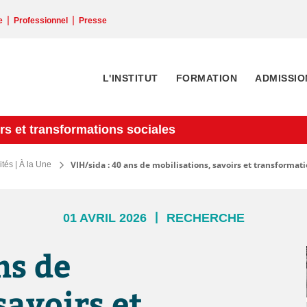
|
|
e
Professionnel
Presse
L'INSTITUT
FORMATION
ADMISSIO
irs et transformations sociales
VIH/sida : 40 ans de mobilisations, savoirs et transformati
ités | À la Une
|
01 AVRIL 2026
RECHERCHE
ns de
savoirs et