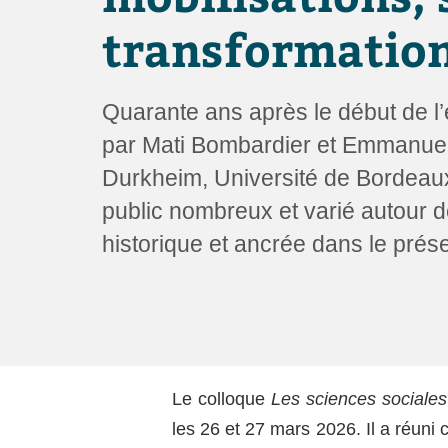
utilisent
un
transformation
lecteur
d'écran ;
Appuyez
sur
Quarante ans après le début de l
Ctrl-
F10
par Mati Bombardier et Emmanuel
pour
Durkheim, Université de Bordeaux
ouvrir
un
public nombreux et varié autour de
menu
historique et ancrée dans le prése
d'accessibilité.
Le colloque
Les sciences sociales 
les 26 et 27 mars 2026. Il a réuni