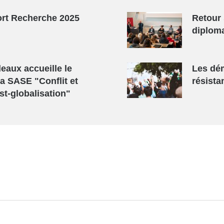
ort Recherche 2025
Retour 
diploma
eaux accueille le
Les dém
a SASE "Conflit et
résista
st-globalisation"