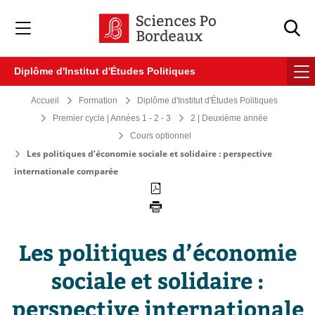
Veuillez
noter
:
Ce
site
Diplôme d'Institut d'Études Politiques
Web
comprend
Accueil
Formation
Diplôme d'Institut d'Études Politiques
un
système
Premier cycle | Années 1 - 2 - 3
2 | Deuxième année
d'accessibilité.
Cours optionnel
Les politiques d’économie sociale et solidaire : perspective
internationale comparée
Les politiques d’économie
sociale et solidaire :
perspective internationale