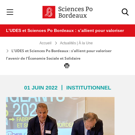
Veuillez
noter
:
Ce
site
L’UDES et Sciences Po Bordeaux : s’allient pour valoriser
Web
comprend
l’avenir de l’Économie Sociale et Solidaire
Accueil
Actualités | À la Une
un
système
L’UDES et Sciences Po Bordeaux : s’allient pour valoriser
d'accessibilité.
l’avenir de l’Économie Sociale et Solidaire
|
01 JUIN 2022
INSTITUTIONNEL