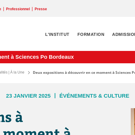
|
|
e
Professionnel
Presse
L'INSTITUT
FORMATION
ADMISSIO
ment à Sciences Po Bordeaux
Deux expositions à découvrir en ce moment à Sciences 
lités | À la Une
|
23 JANVIER 2025
ÉVÉNEMENTS & CULTURE
ns à
e moment à