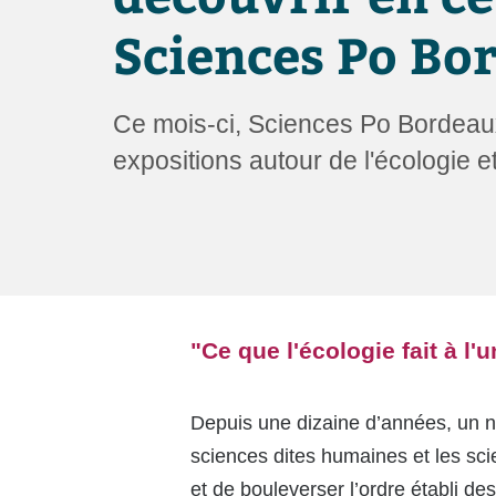
utilisent
un
Sciences Po Bo
lecteur
d'écran ;
Appuyez
sur
Ce mois-ci, Sciences Po Bordeau
Ctrl-
F10
expositions autour de l'écologie et
pour
ouvrir
un
menu
d'accessibilité.
"Ce que l'écologie fait à l'
Depuis une dizaine d’années, un no
sciences dites humaines et les scie
et de bouleverser l’ordre établi de