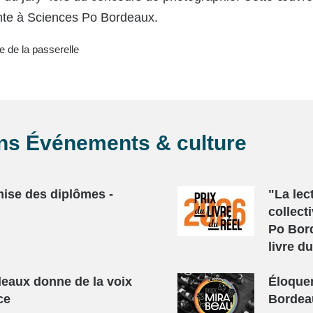
ante à Sciences Po Bordeaux.
e de la passerelle
ans
Événements & culture
ise des diplômes -
"La lec
collect
Po Bord
livre d
eaux donne de la voix
Éloquen
ce
Bordea