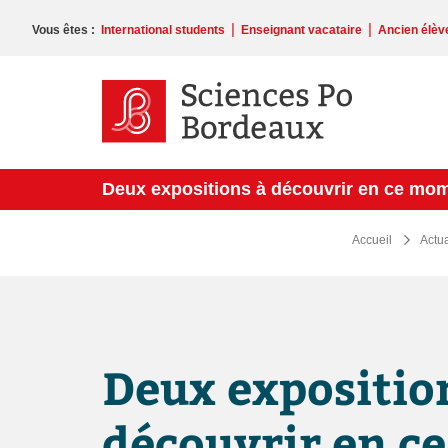
Veuillez
noter
|
|
Vous êtes :
International students
Enseignant vacataire
Ancien élèv
:
Ce
site
Web
comprend
un
système
Deux expositions à découvrir en ce mo
d'accessibilité.
Appuyez
sur
Accueil
Actua
Ctrl-
F11
pour
adapter
le
site
Deux expositio
Web
aux
malvoyants
découvrir en c
qui