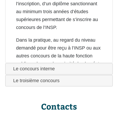
l’inscription, d’un diplôme sanctionnant
au minimum trois années d’études
supérieures permettant de s’inscrire au
concours de l’INSP.
Dans la pratique, au regard du niveau
demandé pour être reçu à l’INSP ou aux
autres concours de la haute fonction
publique, la grande majorité des lauréats
Le concours interne
est titulaire d’un M1 ou d’un M2.
Le troisième concours
La sélection des étudiants est effectuée par
Sciences Po Bordeaux.
Contacts
Procédures d'admission