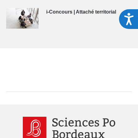
i-Concours | Attaché territorial
A