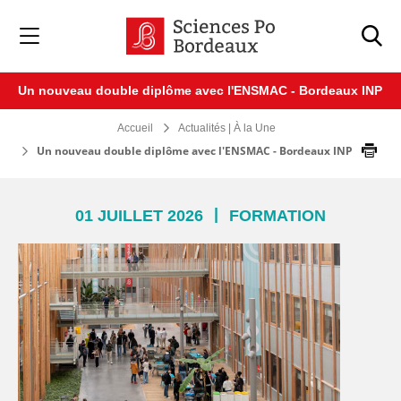
Veuillez
noter
:
Ce
site
Un nouveau double diplôme avec l'ENSMAC - Bordeaux INP
Web
comprend
Accueil
Actualités | À la Une
un
système
Un nouveau double diplôme avec l'ENSMAC - Bordeaux INP
d'accessibilité.
|
01 JUILLET 2026
FORMATION