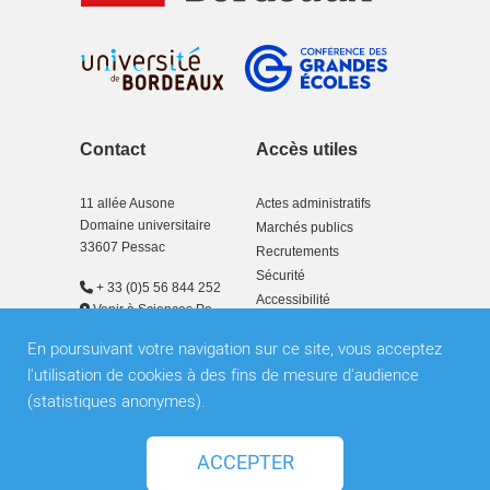
Contact
Accès utiles
11 allée Ausone
Actes administratifs
Domaine universitaire
Marchés publics
33607 Pessac
Recrutements
Sécurité
+ 33 (0)5 56 844 252
Accessibilité
Venir à Sciences Po
Bordeaux
En poursuivant votre navigation sur ce site, vous acceptez
l'utilisation de cookies à des fins de mesure d'audience
(statistiques anonymes).
Plan du site
Mentions légales
Newsletter
ACCEPTER