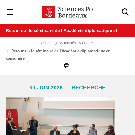
Veuillez
noter
:
Ce
site
Retour sur le séminaire de l’Académie diplomatique et
Web
comprend
consulaire
Accueil
Actualités | À la Une
un
système
Retour sur le séminaire de l’Académie diplomatique et
d'accessibilité.
consulaire
|
30 JUIN 2026
RECHERCHE