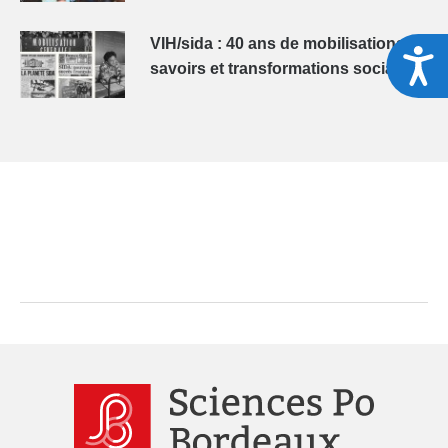
VIH/sida : 40 ans de mobilisations,
A
savoirs et transformations sociales