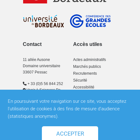
Contact
Accès utiles
11 allée Ausone
Actes administratifs
Domaine universitaire
Marchés publics
33607 Pessac
Recrutements
Sécurité
+ 33 (0)5 56 844 252
Accessibilité
Venir à Sciences Po
Bordeaux
En poursuivant votre navigation sur ce site, vous acceptez
l'utilisation de cookies à des fins de mesure d'audience
(statistiques anonymes).
Plan du site
Mentions légales
Newsletter
ACCEPTER