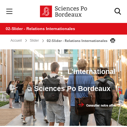
Veuillez
noter
:
Ce
site
02-Slider - Relations Internationales
Web
comprend
02-Slider - Relations Internationales
Accueil
Slider
un
système
d'accessibilité.
L'international
à Sciences Po Bordeaux
Consulter notre offre