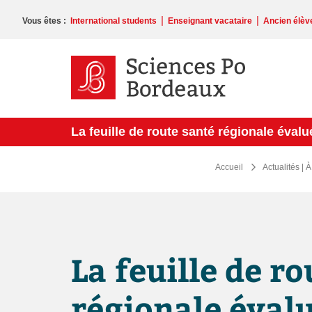
Veuillez
noter
|
|
Vous êtes :
International students
Enseignant vacataire
Ancien élèv
:
Ce
site
Web
comprend
un
système
La feuille de route santé régionale éva
d'accessibilité.
Appuyez
sur
Accueil
Actualités | 
Ctrl-
F11
pour
adapter
le
site
La feuille de r
Web
aux
malvoyants
régionale évalu
qui