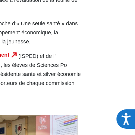
e à l'évaluation de la feuille de
proche d’« Une seule santé » dans
loppement économique, la
 la jeunesse.
ment
(ISPED) et de l'
), les élèves de Sciences Po
résidente santé et silver économie
pporteurs de chaque commission
A