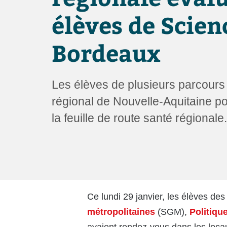
utilisent
un
élèves de Scien
lecteur
d'écran ;
Appuyez
Bordeaux
sur
Ctrl-
F10
pour
Les élèves de plusieurs parcours
ouvrir
régional de Nouvelle-Aquitaine pou
un
menu
la feuille de route santé régionale.
d'accessibilité.
Ce lundi 29 janvier, les élèves de
métropolitaines
(SGM),
Politiqu