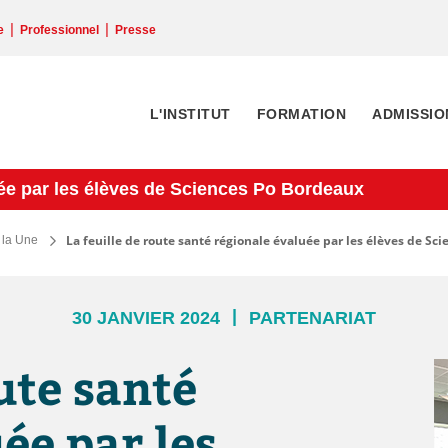
|
|
e
Professionnel
Presse
L'INSTITUT
FORMATION
ADMISSIO
luée par les élèves de Sciences Po Bordeaux
La feuille de route santé régionale évaluée par les élèves de Sc
À la Une
|
30 JANVIER 2024
PARTENARIAT
oute santé
ée par les