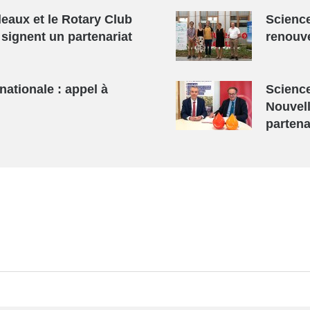
eaux et le Rotary Club
Scienc
signent un partenariat
renouve
nationale : appel à
Scienc
Nouvell
partena