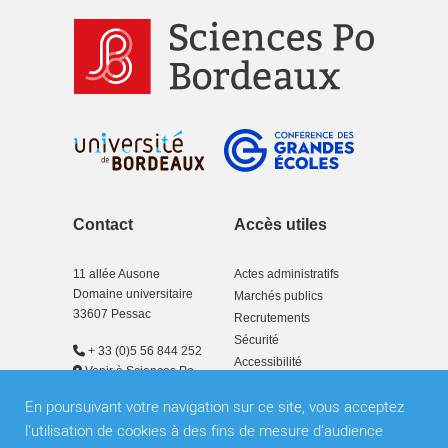
Contact
Accès utiles
11 allée Ausone
Actes administratifs
Domaine universitaire
Marchés publics
33607 Pessac
Recrutements
Sécurité
+ 33 (0)5 56 844 252
Accessibilité
Venir à Sciences Po
Bordeaux
En poursuivant votre navigation sur ce site, vous acceptez
l'utilisation de cookies à des fins de mesure d'audience